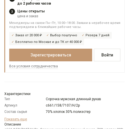
до 2 рабочих часов
Цены открыты
3
цена и заказ
Менеджеры на связи Пн–Пт, 10:00–18:00. Заявки в нерабочее время
подтверждаем в ближайшие рабочие часы.
Заказ от 20 000 ₽
Выбор поштучно
Резерв 7 дней
Бесплатно по Москве и до ТК от 40 000 ₽
Зарегистрироваться
Войти
Все условия сотрудничества
Характеристики
Тип
Сорочка мужская длинный рукав
Артикул
c661/158/7107/H/2p
Состав сырья
70% хлопок 30% полиэстер
Бренд
Casino
Показать еще
Модель
Описание
Классическая