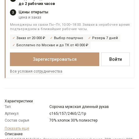
до 2 рабочих часов
Цены открыты
3
цена и заказ
Менеджеры на связи Пн–Пт, 10:00–18:00. Заявки в нерабочее время
подтверждаем в ближайшие рабочие часы.
Заказ от 20 000 ₽
Выбор поштучно
Резерв 7 дней
Бесплатно по Москве и до ТК от 40 000 ₽
Зарегистрироваться
Войти
Все условия сотрудничества
Характеристики
Тип
Сорочка мужская длинный рукав
Артикул
c165/157/2460/Z/1p
Состав сырья
70% хлопок 30% полиэстер
Бренд
Casino
Показать еще
Модель
Описание
Зауженная