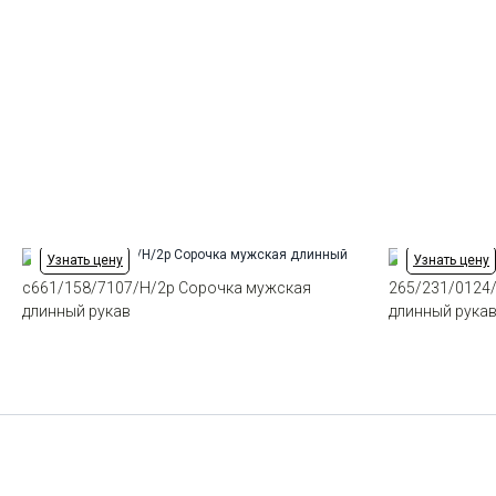
Узнать цену
Узнать цену
c661/158/7107/H/2p Сорочка мужская
265/231/0124
длинный рукав
длинный рука