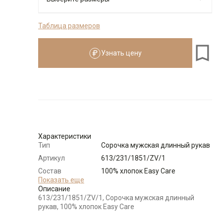
Таблица размеров
164-174
176-184
Узнать цену
Размеры для роста
164–174 см
Размер
Количество
Доступно
39
-
+
2
Характеристики
Тип
Сорочка мужская длинный рукав
Выбрать размерный ряд
Артикул
613/231/1851/ZV/1
по 1 шт каждого доступного размера
Состав
100% хлопок Easy Care
сырья
Показать еще
Описание
Бренд
GREG
613/231/1851/ZV/1, Сорочка мужская длинный
Модель
Зауженная с вытачками
рукав, 100% хлопок Easy Care
Цвет
Бордовый