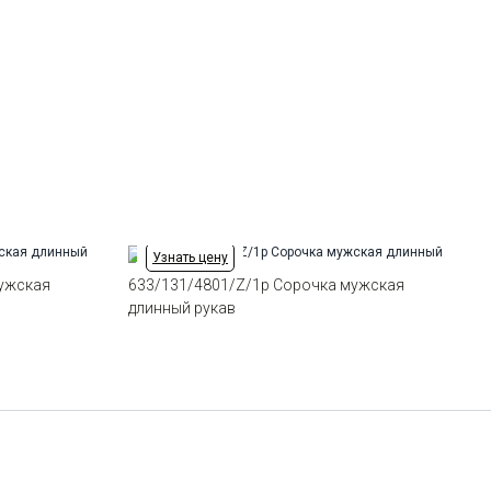
Отделка
Сорочки: внутренняя стойка
воротника и внутренний манжет
из ткани компаньона
Ворот
Немецкий
Манжет
классический закругленный на
пуговицах 6 см
Карман
отсутствует
Силуэт
Приталенный силуэт / Slim fit
Узнать цену
мужская
633/131/4801/Z/1p Сорочка мужская
длинный рукав