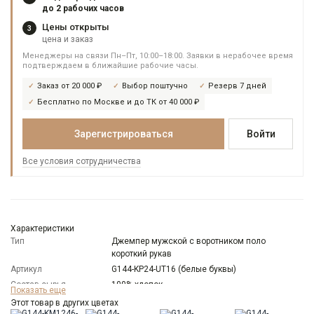
до 2 рабочих часов
Цены открыты
3
цена и заказ
Менеджеры на связи Пн–Пт, 10:00–18:00. Заявки в нерабочее время
подтверждаем в ближайшие рабочие часы.
Заказ от 20 000 ₽
Выбор поштучно
Резерв 7 дней
Бесплатно по Москве и до ТК от 40 000 ₽
Зарегистрироваться
Войти
Все условия сотрудничества
Характеристики
Тип
Джемпер мужской с воротником поло
короткий рукав
Артикул
G144-KP24-UT16 (белые буквы)
Состав сырья
100% хлопок
Показать еще
Модель
Классическая с разрезами по бокам
Этот товар в других цветах