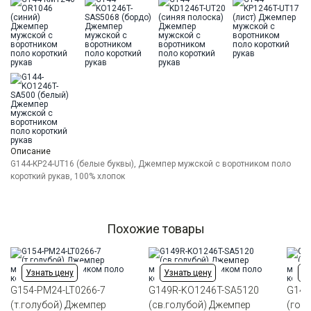
Цвет
Голубой
Ворот
Из основной ткани на стойке
Карман
отсутствует
Описание
G144-KP24-UT16 (белые буквы), Джемпер мужской с воротником поло
короткий рукав, 100% хлопок
Похожие товары
Узнать цену
Узнать цену
Уз
G154-PM24-LT0266-7
G149R-KO1246T-SA5120
G144
(т.голубой) Джемпер
(св.голубой) Джемпер
(гол