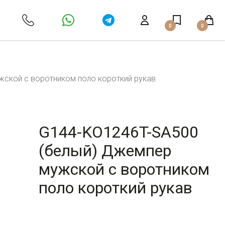
0
0
ской с воротником поло короткий рукав
G144-KO1246T-SA500
(белый) Джемпер
мужской с воротником
поло короткий рукав