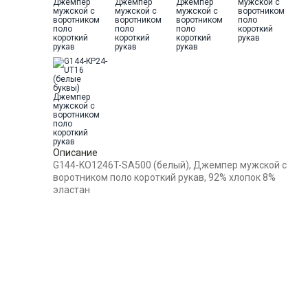
бокам
52
-
+
8
Цвет
Белый
Ворот
Из основной ткани на стойке
54
-
+
4
Карман
отсутствует
56
-
+
1
58
-
+
3
Описание
G144-KO1246T-SA500 (белый), Джемпер мужской с
Выбрать размерный ряд
воротником поло короткий рукав, 92% хлопок 8%
эластан
по 1 шт каждого доступного размера