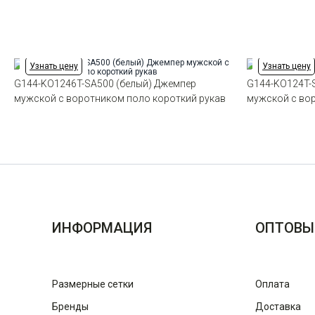
Узнать цену
Узнать цену
G144-KO1246T-SA500 (белый) Джемпер
G144-KO124T-
мужской с воротником поло короткий рукав
мужской с во
ИНФОРМАЦИЯ
ОПТОВЫ
Размерные сетки
Оплата
Бренды
Доставка