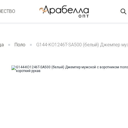
ЧЕСТВО
да
Поло
G144-KO1246T-SA500 (белый) Джемпер муж