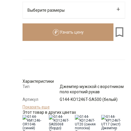
Выберите размеры
Узнать цену
176-184
Размеры для роста
176–184 см
Размер
Количество
Доступно
46
-
+
3
Характеристики
Тип
Джемпер мужской с воротником
поло короткий рукав
48
-
+
8
Артикул
G144-KO1246T-SA500 (белый)
Состав
Показать еще
92% хлопок 8% эластан
сырья
Этот товар в других цветах
50
-
+
20
Бренд
GREG
Модель
Классическая с разрезами по