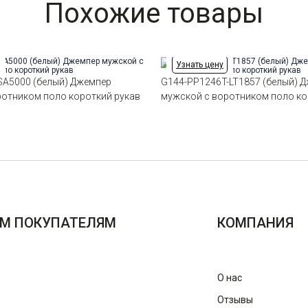
Похожие товары
Узнать цену
SA5000 (белый) Джемпер
G144-PP1246T-LT1857 (белый) 
ротником поло короткий рукав
мужской с воротником поло ко
М ПОКУПАТЕЛЯМ
КОМПАНИЯ
О нас
Отзывы