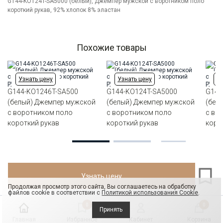
Цвет
G144-KO124T-SA5000 (белый), Джемпер мужской с воротником поло
Белый
короткий рукав, 92% хлопок 8% эластан
Ворот
Из основной ткани на стойке
Карман
отсутствует
Силуэт
Прямой силуэт / Сlassic fit
Похожие товары
Узнать цену
Узнать цену
Уз
G144-KO1246T-SA500
G144-KO124T-SA5000
G144
(белый) Джемпер мужской
(белый) Джемпер мужской
(бел
с воротником поло
с воротником поло
с во
короткий рукав
короткий рукав
коро
Узнать цену
Продолжая просмотр этого сайта, Вы соглашаетесь на обработку
файлов cookie в соответствии с
Политикой использования Cookie
.
0
0
Принять
Главная
Избранное
Кабинет
Корзина