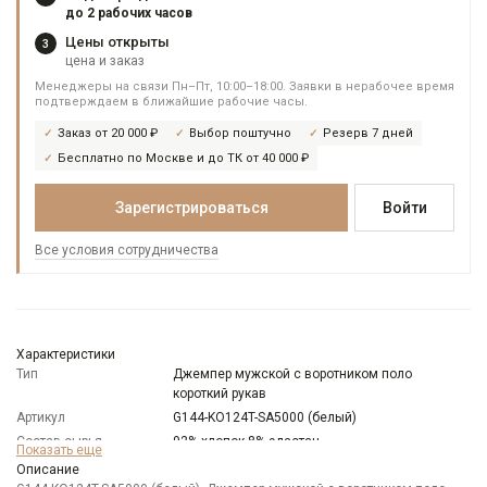
до 2 рабочих часов
Цены открыты
3
цена и заказ
Менеджеры на связи Пн–Пт, 10:00–18:00. Заявки в нерабочее время
подтверждаем в ближайшие рабочие часы.
Заказ от 20 000 ₽
Выбор поштучно
Резерв 7 дней
Бесплатно по Москве и до ТК от 40 000 ₽
Зарегистрироваться
Войти
Все условия сотрудничества
Характеристики
Тип
Джемпер мужской с воротником поло
короткий рукав
Артикул
G144-KO124T-SA5000 (белый)
Состав сырья
92% хлопок 8% эластан
Показать еще
Модель
Классическая с разрезами по бокам
Описание