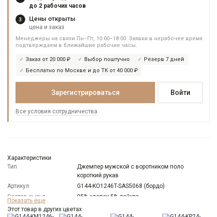
до 2 рабочих часов
Цены открыты
3
цена и заказ
Менеджеры на связи Пн–Пт, 10:00–18:00. Заявки в нерабочее время
подтверждаем в ближайшие рабочие часы.
Заказ от 20 000 ₽
Выбор поштучно
Резерв 7 дней
Бесплатно по Москве и до ТК от 40 000 ₽
Зарегистрироваться
Войти
Все условия сотрудничества
Характеристики
Тип
Джемпер мужской с воротником поло
короткий рукав
Артикул
G144-KO1246T-SAS5068 (бордо)
Состав сырья
95% хлопок 5% лайкра
Показать еще
Модель
Классическая с разрезами по бокам
Этот товар в других цветах