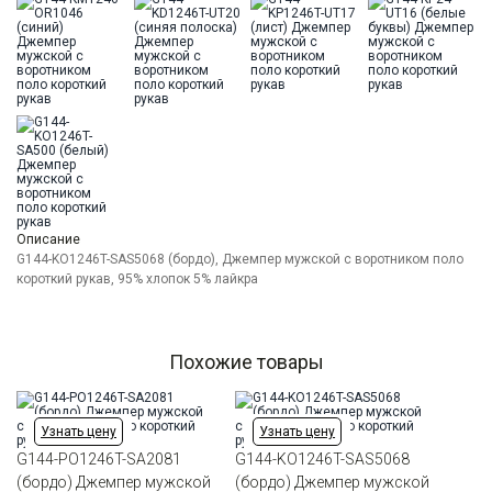
Цвет
Бордовый
Ворот
Из основной ткани на стойке
Карман
отсутствует
Описание
G144-KO1246T-SAS5068 (бордо), Джемпер мужской с воротником поло
короткий рукав, 95% хлопок 5% лайкра
Похожие товары
Узнать цену
Узнать цену
G144-PO1246T-SA2081
G144-KO1246T-SAS5068
(бордо) Джемпер мужской
(бордо) Джемпер мужской