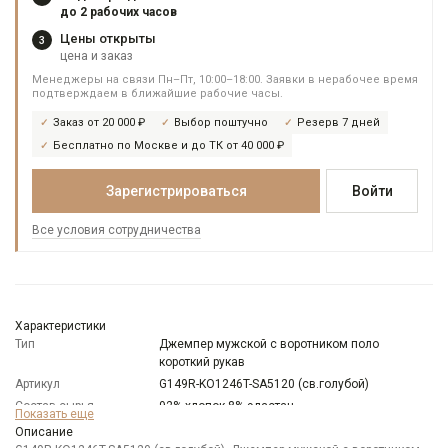
до 2 рабочих часов
Цены открыты
3
цена и заказ
Менеджеры на связи Пн–Пт, 10:00–18:00. Заявки в нерабочее время
подтверждаем в ближайшие рабочие часы.
Заказ от 20 000 ₽
Выбор поштучно
Резерв 7 дней
Бесплатно по Москве и до ТК от 40 000 ₽
Зарегистрироваться
Войти
Все условия сотрудничества
Характеристики
Тип
Джемпер мужской с воротником поло
короткий рукав
Артикул
G149R-KO1246T-SA5120 (св.голубой)
Состав сырья
92% хлопок 8% эластан
Показать еще
Модель
Классическая с разрезами по бокам
Описание