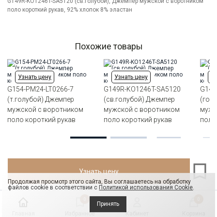
Цвет
G149R-KO1246T-SA5120 (св.голубой), Джемпер мужской с воротником
Голубой
поло короткий рукав, 92% хлопок 8% эластан
Ворот
Из основной ткани на стойке
Карман
отсутствует
Силуэт
Прямой силуэт / Сlassic fit
Похожие товары
Узнать цену
Узнать цену
Уз
G154-PM24-LT0266-7
G149R-KO1246T-SA5120
G144
(т.голубой) Джемпер
(св.голубой) Джемпер
(гол
мужской с воротником
мужской с воротником
мужс
поло короткий рукав
поло короткий рукав
поло
Узнать цену
Продолжая просмотр этого сайта, Вы соглашаетесь на обработку
файлов cookie в соответствии с
Политикой использования Cookie
.
0
0
Принять
Главная
Избранное
Кабинет
Корзина