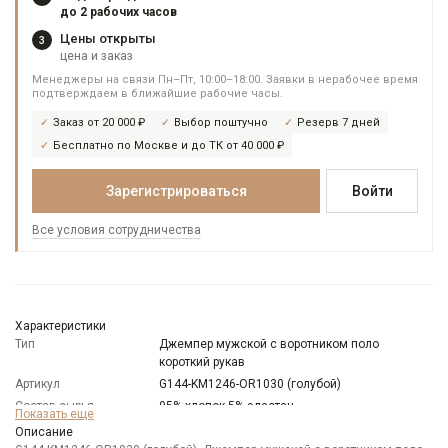
до 2 рабочих часов
Цены открыты
3
цена и заказ
Менеджеры на связи Пн–Пт, 10:00–18:00. Заявки в нерабочее время
подтверждаем в ближайшие рабочие часы.
Заказ от 20 000 ₽
Выбор поштучно
Резерв 7 дней
Бесплатно по Москве и до ТК от 40 000 ₽
Зарегистрироваться
Войти
Все условия сотрудничества
Характеристики
Тип
Джемпер мужской с воротником поло
короткий рукав
Артикул
G144-KM1246-OR1030 (голубой)
Состав сырья
95% хлопок 5% эластан
Показать еще
Бренд
GREG
Описание