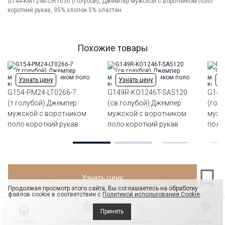
Особенности
G144-KM1246-OR1030 (голубой), Джемпер мужской с воротником поло
Меланжевый эффект
ткани
короткий рукав, 95% хлопок 5% эластан
Модель
Классическая с разрезами по бокам
Цвет
Голубой
Ворот
Из основной ткани на стойке
Похожие товары
Силуэт
Прямой силуэт / Сlassic fit
Узнать цену
Узнать цену
Уз
G154-PM24-LT0266-7
G149R-KO1246T-SA5120
G144
(т.голубой) Джемпер
(св.голубой) Джемпер
(гол
мужской с воротником
мужской с воротником
мужс
поло короткий рукав
поло короткий рукав
поло
Узнать цену
Продолжая просмотр этого сайта, Вы соглашаетесь на обработку
файлов cookie в соответствии с
Политикой использования Cookie
.
0
0
Принять
Главная
Избранное
Кабинет
Корзина