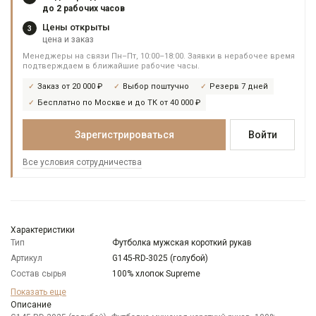
до 2 рабочих часов
Цены открыты
3
цена и заказ
Менеджеры на связи Пн–Пт, 10:00–18:00. Заявки в нерабочее время
подтверждаем в ближайшие рабочие часы.
Заказ от 20 000 ₽
Выбор поштучно
Резерв 7 дней
Бесплатно по Москве и до ТК от 40 000 ₽
Зарегистрироваться
Войти
Все условия сотрудничества
Характеристики
Тип
Футболка мужская короткий рукав
Артикул
G145-RD-3025 (голубой)
Состав сырья
100% хлопок Supreme
Бренд
GREG
Показать еще
Модель
Описание
Классическая