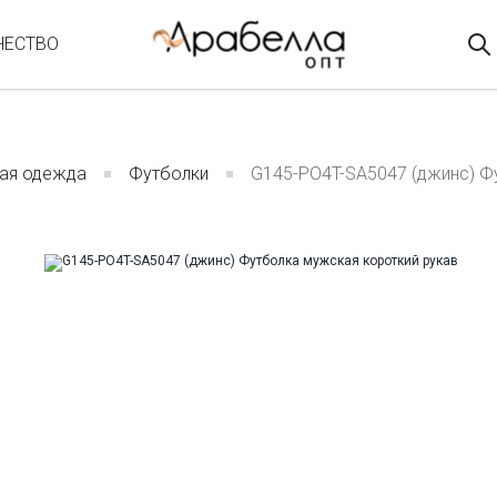
ЧЕСТВО
ая одежда
Футболки
G145-PO4T-SA5047 (джинс) Ф