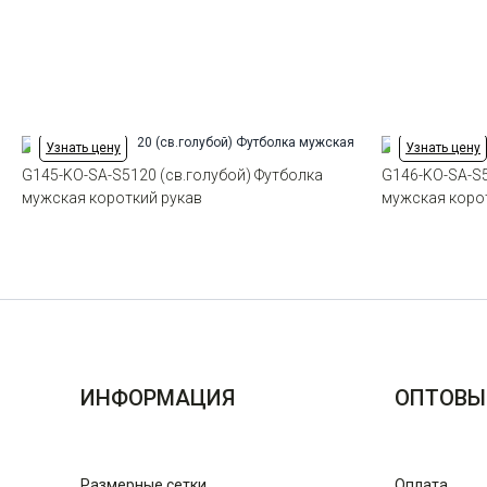
Узнать цену
Узнать цену
G145-KO-SA-S5120 (св.голубой) Футболка
G146-KO-SA-S5
мужская короткий рукав
мужская коро
ИНФОРМАЦИЯ
ОПТОВЫ
Размерные сетки
Оплата