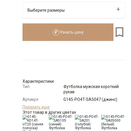
Выберите размеры
Узнать цену
176-184
Размеры для роста
176–184 см
Размер
Количество
Доступно
52
-
+
1
Характеристики
Тип
Футболка мужская короткий
рукав
54
-
+
8
Артикул
G145-PO4T-SA5047 (джинс)
Состав
Показать еще
95% хлопок 5% эластан
сырья
Этот товар в других цветах
56
-
+
1
Особенности
Пике
ткани