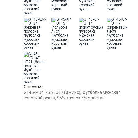
Модель
Классическая с разрезами по
60
-
+
1
бокам
Цвет
Голубой
Выбрать размерный ряд
Ворот
Круглый
по 1 шт каждого доступного размера
Карман
отсутствует
Описание
G145-PO4T-SA5047 (джинс), Футболка мужская
короткий рукав, 95% хлопок 5% эластан