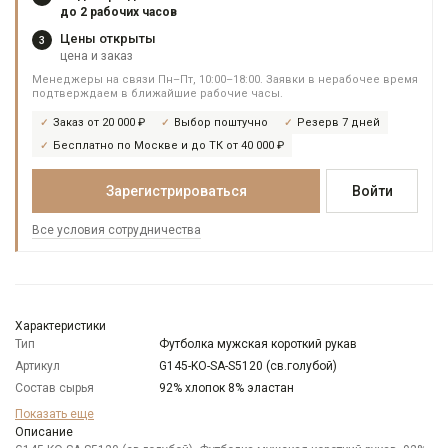
до 2 рабочих часов
Цены открыты
3
цена и заказ
Менеджеры на связи Пн–Пт, 10:00–18:00. Заявки в нерабочее время
подтверждаем в ближайшие рабочие часы.
Заказ от 20 000 ₽
Выбор поштучно
Резерв 7 дней
Бесплатно по Москве и до ТК от 40 000 ₽
Зарегистрироваться
Войти
Все условия сотрудничества
Характеристики
Тип
Футболка мужская короткий рукав
Артикул
G145-KO-SA-S5120 (св.голубой)
Состав сырья
92% хлопок 8% эластан
Модель
Классическая
Показать еще
Цвет
Описание
Голубой