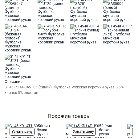
Модель
Классическая с разрезами по бокам
Цвет
Синий
Ворот
Круглый
Карман
отсутствует
Описание
G145-PO4T-SA5105 (синий), Футболка мужская короткий рукав, 95%
хлопок 5% эластан
Похожие товары
Узнать цену
Узнать цену
Уз