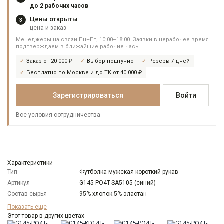
до 2 рабочих часов
Цены открыты
3
цена и заказ
Менеджеры на связи Пн–Пт, 10:00–18:00. Заявки в нерабочее время
подтверждаем в ближайшие рабочие часы.
Заказ от 20 000 ₽
Выбор поштучно
Резерв 7 дней
Бесплатно по Москве и до ТК от 40 000 ₽
Зарегистрироваться
Войти
Все условия сотрудничества
Характеристики
Тип
Футболка мужская короткий рукав
Артикул
G145-PO4T-SA5105 (синий)
Состав сырья
95% хлопок 5% эластан
Особенности
Пике
Показать еще
ткани
Этот товар в других цветах