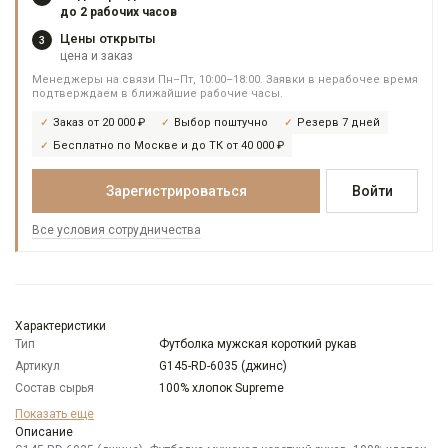
до 2 рабочих часов
Цены открыты
3
цена и заказ
Менеджеры на связи Пн–Пт, 10:00–18:00. Заявки в нерабочее время
подтверждаем в ближайшие рабочие часы.
Заказ от 20 000 ₽
Выбор поштучно
Резерв 7 дней
Бесплатно по Москве и до ТК от 40 000 ₽
Зарегистрироваться
Войти
Все условия сотрудничества
Характеристики
Тип
Футболка мужская короткий рукав
Артикул
G145-RD-6035 (джинс)
Состав сырья
100% хлопок Supreme
Бренд
GREG
Показать еще
Модель
Описание
Классическая