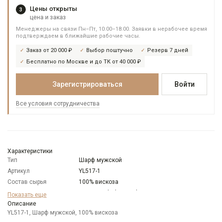
Цены открыты
3
цена и заказ
Менеджеры на связи Пн–Пт, 10:00–18:00. Заявки в нерабочее время
подтверждаем в ближайшие рабочие часы.
Заказ от 20 000 ₽
Выбор поштучно
Резерв 7 дней
Бесплатно по Москве и до ТК от 40 000 ₽
Зарегистрироваться
Войти
Все условия сотрудничества
Характеристики
Тип
Шарф мужской
Артикул
YL517-1
Состав сырья
100% вискоза
Бренд
Mario Spado (Италия)
Показать еще
Цвет
Описание
Серый
YL517-1, Шарф мужской, 100% вискоза