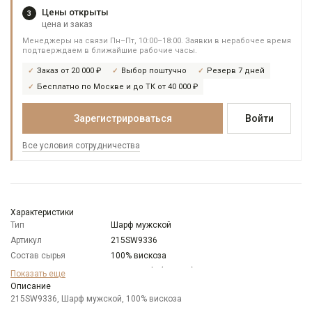
Цены открыты
3
цена и заказ
Менеджеры на связи Пн–Пт, 10:00–18:00. Заявки в нерабочее время
подтверждаем в ближайшие рабочие часы.
Заказ от 20 000 ₽
Выбор поштучно
Резерв 7 дней
Бесплатно по Москве и до ТК от 40 000 ₽
Зарегистрироваться
Войти
Все условия сотрудничества
Характеристики
Тип
Шарф мужской
Артикул
215SW9336
Состав сырья
100% вискоза
Бренд
Mario Spado (Италия)
Показать еще
Цвет
Описание
Серый
215SW9336, Шарф мужской, 100% вискоза