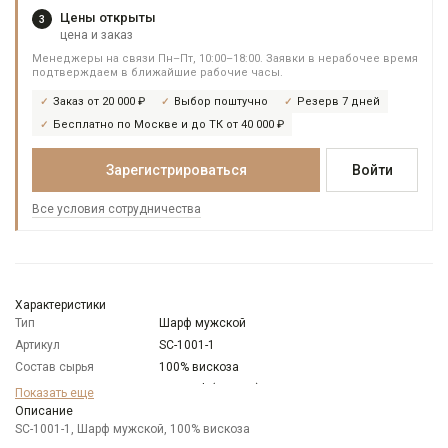
Цены открыты
3
цена и заказ
Менеджеры на связи Пн–Пт, 10:00–18:00. Заявки в нерабочее время
подтверждаем в ближайшие рабочие часы.
Заказ от 20 000 ₽
Выбор поштучно
Резерв 7 дней
Бесплатно по Москве и до ТК от 40 000 ₽
Зарегистрироваться
Войти
Все условия сотрудничества
Характеристики
Тип
Шарф мужской
Артикул
SC-1001-1
Состав сырья
100% вискоза
Бренд
Di Daneli (Италия)
Показать еще
Цвет
Описание
Черный
SC-1001-1, Шарф мужской, 100% вискоза