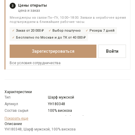
Цены открыты
3
цена и заказ
Менеджеры на связи Пн–Пт, 10:00–18:00. Заявки в нерабочее время
подтверждаем в ближайшие рабочие часы.
Заказ от 20 000 ₽
Выбор поштучно
Резерв 7 дней
Бесплатно по Москве и до ТК от 40 000 ₽
Зарегистрироваться
Войти
Все условия сотрудничества
Характеристики
Тип
Шарф мужской
Артикул
YH180348
Состав сырья
100% вискоза
Бренд
Mario Spado (Италия)
Показать еще
Цвет
Описание
Бордовый
YH180348, Шарф мужской, 100% вискоза