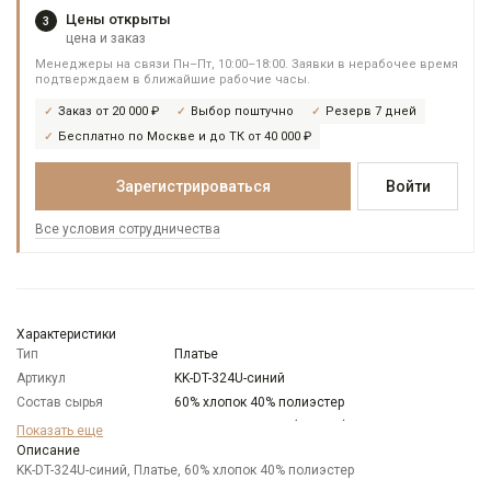
Цены открыты
3
цена и заказ
Менеджеры на связи Пн–Пт, 10:00–18:00. Заявки в нерабочее время
подтверждаем в ближайшие рабочие часы.
Заказ от 20 000 ₽
Выбор поштучно
Резерв 7 дней
Бесплатно по Москве и до ТК от 40 000 ₽
Зарегистрироваться
Войти
Все условия сотрудничества
Характеристики
Тип
Платье
Артикул
KK-DT-324U-синий
Состав сырья
60% хлопок 40% полиэстер
Бренд
KATHARINA KROSS (Россия)
Показать еще
Модель
Описание
Полуприлегающая с рельефами спереди
KK-DT-324U-синий, Платье, 60% хлопок 40% полиэстер
Цвет
Синий