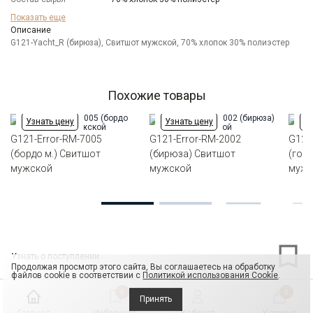
Бренд
GREG
Показать еще
Особенности
Описание
Меланжевый эффект
ткани
G121-Yacht_R (бирюза), Свитшот мужской, 70% хлопок 30% полиэстер
Модель
Классическая
Цвет
Голубой
Ворот
Круглый
Похожие товары
Силуэт
Прямой силуэт / Сlassic fit
Узнать цену
Узнать цену
Уз
G121-Error-RM-7005
G121-Error-RM-2002
G121-
(бордо м.) Свитшот
(бирюза) Свитшот
(гол
мужской
мужской
мужс
Узнать о поступлении
Продолжая просмотр этого сайта, Вы соглашаетесь на обработку
файлов cookie в соответствии с
Политикой использования Cookie
.
0
0
Принять