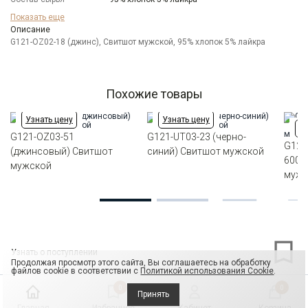
Бренд
GREG
Показать еще
Модель
Описание
Классическая
G121-OZ02-18 (джинс), Свитшот мужской, 95% хлопок 5% лайкра
Цвет
Синий
Ворот
Круглый
Силуэт
Прямой силуэт / Сlassic fit
Похожие товары
Узнать цену
Узнать цену
Уз
G121-OZ03-51
G121-UT03-23 (черно-
G121
(джинсовый) Свитшот
синий) Свитшот мужской
6008
мужской
мужс
Узнать о поступлении
Продолжая просмотр этого сайта, Вы соглашаетесь на обработку
файлов cookie в соответствии с
Политикой использования Cookie
.
0
0
Принять