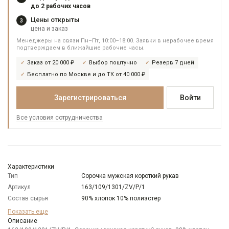
до 2 рабочих часов
Цены открыты
3
цена и заказ
Менеджеры на связи Пн–Пт, 10:00–18:00. Заявки в нерабочее время
подтверждаем в ближайшие рабочие часы.
Заказ от 20 000 ₽
Выбор поштучно
Резерв 7 дней
Бесплатно по Москве и до ТК от 40 000 ₽
Зарегистрироваться
Войти
Все условия сотрудничества
Характеристики
Тип
Сорочка мужская короткий рукав
Артикул
163/109/1301/ZV/P/1
Состав сырья
90% хлопок 10% полиэстер
Бренд
GREG
Показать еще
Модель
Описание
Зауженная с вытачками сзади и верхней