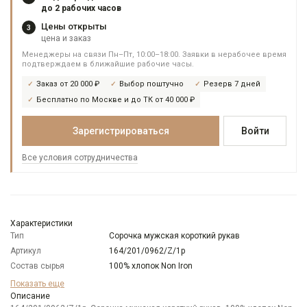
до 2 рабочих часов
Цены открыты
3
цена и заказ
Менеджеры на связи Пн–Пт, 10:00–18:00. Заявки в нерабочее время
подтверждаем в ближайшие рабочие часы.
Заказ от 20 000 ₽
Выбор поштучно
Резерв 7 дней
Бесплатно по Москве и до ТК от 40 000 ₽
Зарегистрироваться
Войти
Все условия сотрудничества
Характеристики
Тип
Сорочка мужская короткий рукав
Артикул
164/201/0962/Z/1p
Состав сырья
100% хлопок Non Iron
Бренд
GREG
Показать еще
Модель
Описание
Зауженная