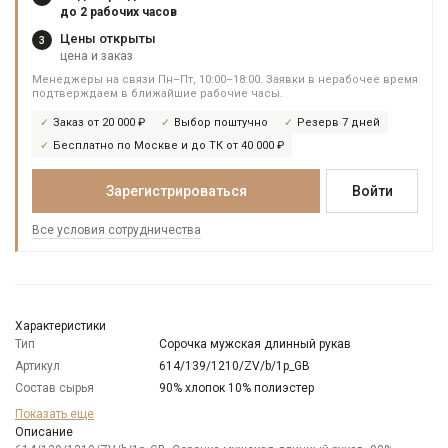
до 2 рабочих часов
Цены открыты
3
цена и заказ
Менеджеры на связи Пн–Пт, 10:00–18:00. Заявки в нерабочее время
подтверждаем в ближайшие рабочие часы.
Заказ от 20 000 ₽
Выбор поштучно
Резерв 7 дней
Бесплатно по Москве и до ТК от 40 000 ₽
Зарегистрироваться
Войти
Все условия сотрудничества
Характеристики
Тип
Сорочка мужская длинный рукав
Артикул
614/139/1210/ZV/b/1p_GB
Состав сырья
90% хлопок 10% полиэстер
Бренд
GREG
Показать еще
Модель
Описание
Зауженная с вытачками