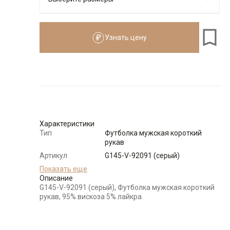
Узнать цену
176-184
Размеры для роста
176–184 см
Размер
Количество
Доступно
46
-
+
3
Характеристики
Тип
Футболка мужская короткий
рукав
48
-
+
6
Артикул
G145-V-92091 (серый)
Состав
Показать еще
95% вискоза 5% лайкра
сырья
Описание
50
-
+
9
G145-V-92091 (серый), Футболка мужская короткий
Бренд
GREG
рукав, 95% вискоза 5% лайкра
Модель
Полуприлегающая
54
-
+
10
Цвет
Серый