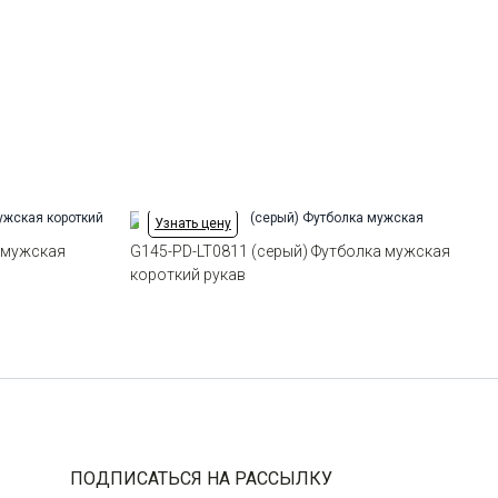
Ворот
Круглый
Силуэт
Полуприталенный силуэт /
56
-
+
9
Regular fit
58
-
+
1
60
-
+
1
Узнать цену
Выбрать размерный ряд
 мужская
G145-PD-LT0811 (серый) Футболка мужская
по 1 шт каждого доступного размера
короткий рукав
ПОДПИСАТЬСЯ НА РАССЫЛКУ