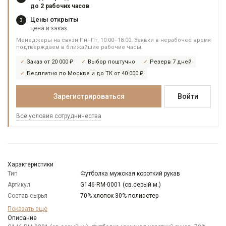
до 2 рабочих часов
Цены открыты
3
цена и заказ
Менеджеры на связи Пн–Пт, 10:00–18:00. Заявки в нерабочее время
подтверждаем в ближайшие рабочие часы.
Заказ от 20 000 ₽
Выбор поштучно
Резерв 7 дней
Бесплатно по Москве и до ТК от 40 000 ₽
Зарегистрироваться
Войти
Все условия сотрудничества
Характеристики
Тип
Футболка мужская короткий рукав
Артикул
G146-RM-0001 (св.серый м.)
Состав сырья
70% хлопок 30% полиэстер
Бренд
GREG
Показать еще
Особенности
Описание
Меланжевый эффект