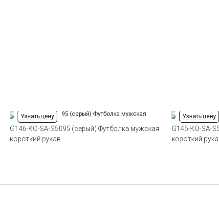
Узнать цену
Узнать цену
G146-KO-SA-S5095 (серый) Футболка мужская
G145-KO-SA-S
короткий рукав
короткий рука