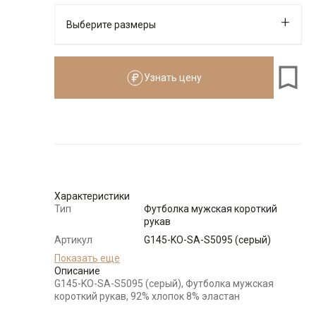
Выберите размеры
Узнать цену
176-184
Размеры для роста
176–184 см
Размер
Количество
Доступно
48
-
+
12
Характеристики
Тип
Футболка мужская короткий
рукав
50
-
+
14
Артикул
G145-KO-SA-S5095 (серый)
Состав
Показать еще
92% хлопок 8% эластан
сырья
Описание
52
-
+
18
G145-KO-SA-S5095 (серый), Футболка мужская
Модель
Классическая
короткий рукав, 92% хлопок 8% эластан
Цвет
Серый