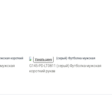
54
-
+
22
Ворот
Круглый
Карман
отсутствует
Силуэт
Прямой силуэт / Сlassic fit
56
-
+
18
58
-
+
4
60
-
+
2
Узнать цену
Выбрать размерный ряд
 мужская
G145-PD-LT0811 (серый) Футболка мужская
по 1 шт каждого доступного размера
короткий рукав