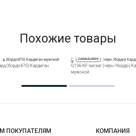
Похожие товары
Узнать цену
рд (бордо470) Кардиган
G136-KF-зигзаг (чёрн./бордо) К
мужской
М ПОКУПАТЕЛЯМ
КОМПАНИЯ