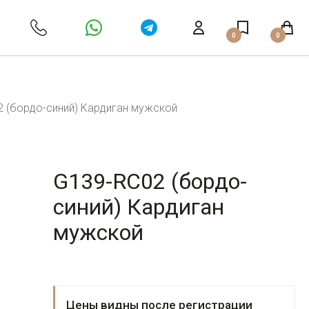
0
0
 (бордо-синий) Кардиган мужской
G139-RC02 (бордо-
синий) Кардиган
мужской
Цены видны после регистрации