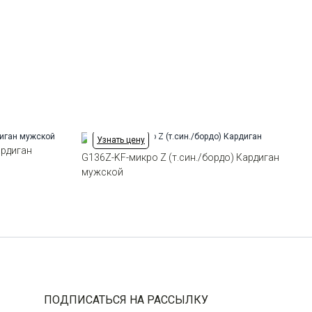
Цвет
Бордовый
Ворот
Полугольф на молнии
56
-
+
4
58
-
+
5
Выбрать размерный ряд
по 1 шт каждого доступного размера
Узнать цену
ардиган
G136Z-KF-микро Z (т.син./бордо) Кардиган
мужской
ПОДПИСАТЬСЯ НА РАССЫЛКУ