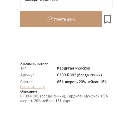
Узнать цену
176-184
Размеры для роста
176–184 см
Размер
Количество
Доступно
48
-
+
5
Характеристики
Тип
Кардиган мужской
Артикул
G139-RC02 (бордо-синий)
50
-
+
10
Состав
65% шерсть 20% нейлон 15%
сырья
Показать еще
акрил
Описание
Бренд
GREG
52
-
+
10
G139-RC02 (бордо-синий), Кардиган мужской, 65%
Особенности
Меланжевый эффект
шерсть 20% нейлон 15% акрил
ткани
54
-
+
13
Модель
Классическая