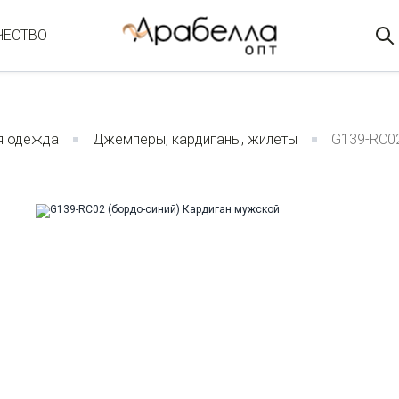
ЧЕСТВО
я одежда
Джемперы, кардиганы, жилеты
G139-RC02