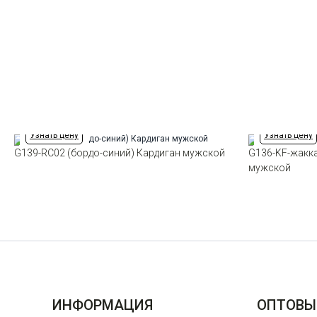
Узнать цену
Узнать цену
G139-RC02 (бордо-синий) Кардиган мужской
G136-KF-жакка
мужской
ИНФОРМАЦИЯ
ОПТОВЫ