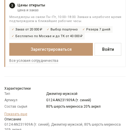
Цены открыты
3
цена и заказ
Менеджеры на связи Пн–Пт, 10:00–18:00. Заявки в нерабочее время
подтверждаем в ближайшие рабочие часы.
Заказ от 20 000 ₽
Выбор поштучно
Резерв 7 дней
Бесплатно по Москве и до ТК от 40 000 ₽
Зарегистрироваться
Войти
Все условия сотрудничества
Характеристики
Тип
Джемпер мужской
Артикул
G124-AN231909А (т. синий)
Состав сырья
80% шерсть мериноса 20% акрил
Бренд
GREG
Показать еще
Особенности
Описание
Однотонный
ткани
G124-AN231909А (т. синий), Джемпер мужской, 80% шерсть мериноса
20% акрил