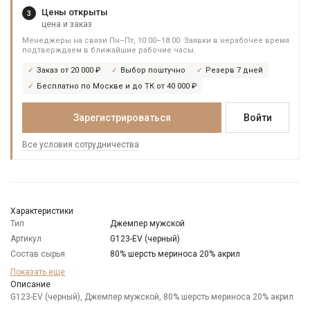
Цены открыты
3
цена и заказ
Менеджеры на связи Пн–Пт, 10:00–18:00. Заявки в нерабочее время
подтверждаем в ближайшие рабочие часы.
Заказ от 20 000 ₽
Выбор поштучно
Резерв 7 дней
Бесплатно по Москве и до ТК от 40 000 ₽
Зарегистрироваться
Войти
Все условия сотрудничества
Характеристики
Тип
Джемпер мужской
Артикул
G123-EV (черный)
Состав сырья
80% шерсть мериноса 20% акрил
Бренд
GREG
Показать еще
Особенности
Описание
Меланжевый эффект
ткани
G123-EV (черный), Джемпер мужской, 80% шерсть мериноса 20% акрил