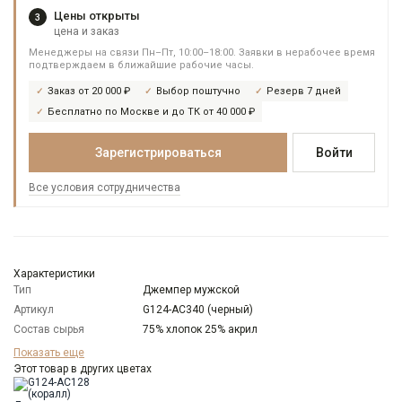
Цены открыты
3
цена и заказ
Менеджеры на связи Пн–Пт, 10:00–18:00. Заявки в нерабочее время
подтверждаем в ближайшие рабочие часы.
Заказ от 20 000 ₽
Выбор поштучно
Резерв 7 дней
Бесплатно по Москве и до ТК от 40 000 ₽
Зарегистрироваться
Войти
Все условия сотрудничества
Характеристики
Тип
Джемпер мужской
Артикул
G124-AC340 (черный)
Состав сырья
75% хлопок 25% акрил
Бренд
GREG
Показать еще
Модель
Этот товар в других цветах
Классическая
Цвет
Черный