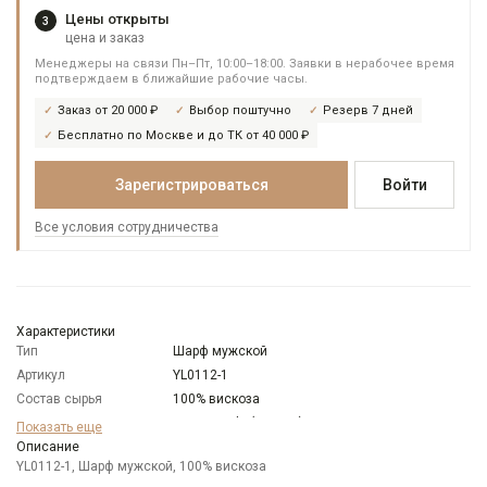
Цены открыты
3
цена и заказ
Менеджеры на связи Пн–Пт, 10:00–18:00. Заявки в нерабочее время
подтверждаем в ближайшие рабочие часы.
Заказ от 20 000 ₽
Выбор поштучно
Резерв 7 дней
Бесплатно по Москве и до ТК от 40 000 ₽
Зарегистрироваться
Войти
Все условия сотрудничества
Характеристики
Тип
Шарф мужской
Артикул
YL0112-1
Состав сырья
100% вискоза
Бренд
Mario Spado (Италия)
Показать еще
Цвет
Описание
Синий
YL0112-1, Шарф мужской, 100% вискоза