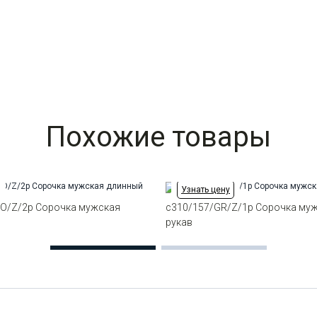
Похожие товары
Узнать цену
O/Z/2p Сорочка мужская
c310/157/GR/Z/1p Сорочка му
в
рукав