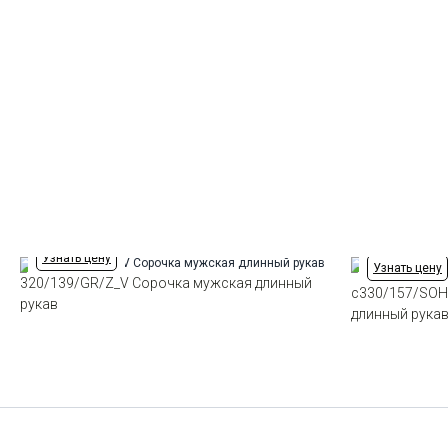
Узнать цену
Узнать цену
320/139/GR/Z_V Сорочка мужская длинный
c330/157/SOH
рукав
длинный рука