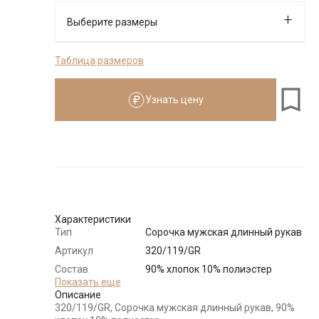
Выберите размеры
Таблица размеров
176-184
Узнать цену
Размеры для роста
176–184 см
Размер
Количество
Доступно
41
-
+
1
Характеристики
Тип
Сорочка мужская длинный рукав
43
-
+
7
Артикул
320/119/GR
Состав
90% хлопок 10% полиэстер
44
-
+
4
сырья
Показать еще
Описание
Бренд
GREG
320/119/GR, Сорочка мужская длинный рукав, 90%