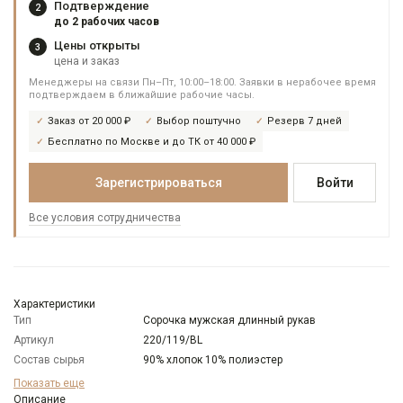
Подтверждение
2
до 2 рабочих часов
Цены открыты
3
цена и заказ
Менеджеры на связи Пн–Пт, 10:00–18:00. Заявки в нерабочее время
подтверждаем в ближайшие рабочие часы.
Заказ от 20 000 ₽
Выбор поштучно
Резерв 7 дней
Бесплатно по Москве и до ТК от 40 000 ₽
Зарегистрироваться
Войти
Все условия сотрудничества
Характеристики
Тип
Сорочка мужская длинный рукав
Артикул
220/119/BL
Состав сырья
90% хлопок 10% полиэстер
Бренд
GREG
Показать еще
Модель
Описание
Классическая