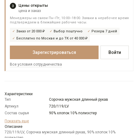
Цены открыты
3
цена и заказ
Менеджеры на связи Пн–Пт, 10:00–18:00. Заявки в нерабочее время
подтверждаем в ближайшие рабочие часы.
Заказ от 20 000 ₽
Выбор поштучно
Резерв 7 дней
Бесплатно по Москве и до ТК от 40 000 ₽
Зарегистрироваться
Войти
Все условия сотрудничества
Характеристики
Тип
Сорочка мужская длинный рукав
Артикул
720/119/LV
Состав сырья
90% хлопок 10% полиэстер
Бренд
GREG
Показать еще
Модель
Описание
Классическая
720/119/LV, Сорочка мужская длинный рукав, 90% хлопок 10%
Цвет
Сиреневый
полиэстер