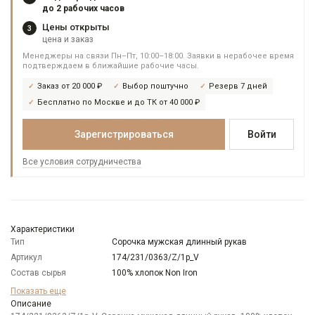
до 2 рабочих часов
Цены открыты
3
цена и заказ
Менеджеры на связи Пн–Пт, 10:00–18:00. Заявки в нерабочее время
подтверждаем в ближайшие рабочие часы.
Заказ от 20 000 ₽
Выбор поштучно
Резерв 7 дней
Бесплатно по Москве и до ТК от 40 000 ₽
Зарегистрироваться
Войти
Все условия сотрудничества
Характеристики
Тип
Сорочка мужская длинный рукав
Артикул
174/231/0363/Z/1p_V
Состав сырья
100% хлопок Non Iron
Модель
Зауженная
Показать еще
Цвет
Описание
Сиреневый