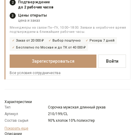
Подтверждение
2
до 2 рабочих часов
Цены открыты
3
цена и заказ
Менеджеры на связи Пн–Пт, 10:00–18:00. Заявки в нерабочее время
подтверждаем в ближайшие рабочие часы.
Заказ от 20 000 ₽
Выбор поштучно
Резерв 7 дней
Бесплатно по Москве и до ТК от 40 000 ₽
Зарегистрироваться
Войти
Все условия сотрудничества
Характеристики
Тип
Сорочка мужская длинный рукав
Артикул
210/199/CL
Состав сырья
90% хлопок 10% полиэстер
Бренд
GREG
Показать еще
Модель
Описание
Классическая