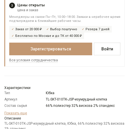
Цены открыты
3
цена и заказ
Менеджеры на связи Пн–Пт, 10:00–18:00. Заявки в нерабочее время
подтверждаем в ближайшие рабочие часы.
Заказ от 20 000 ₽
Выбор поштучно
Резерв 7 дней
Бесплатно по Москве и до ТК от 40 000 ₽
Зарегистрироваться
Войти
Все условия сотрудничества
Характеристики
Тип
Юбка
Артикул
TL-SKT-010TK-JSP-изумрудный клетка
Состав сырья
66% полиэстер 32% вискоза 2% спандекс
Модель
С запахом
Показать еще
Цвет
Описание
Изумрудный
TL-SKT-010TK-JSP-изумрудный клетка, Юбка, 66% полиэстер 32% вискоза
Карман
отсутствует
2% спандекс