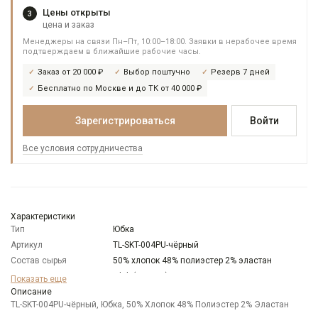
Цены открыты
3
цена и заказ
Менеджеры на связи Пн–Пт, 10:00–18:00. Заявки в нерабочее время
подтверждаем в ближайшие рабочие часы.
Заказ от 20 000 ₽
Выбор поштучно
Резерв 7 дней
Бесплатно по Москве и до ТК от 40 000 ₽
Зарегистрироваться
Войти
Все условия сотрудничества
Характеристики
Тип
Юбка
Артикул
TL-SKT-004PU-чёрный
Состав сырья
50% хлопок 48% полиэстер 2% эластан
Бренд
T-lab (Россия)
Показать еще
Модель
Описание
Зауженная
TL-SKT-004PU-чёрный, Юбка, 50% Хлопок 48% Полиэстер 2% Эластан
Цвет
Черный