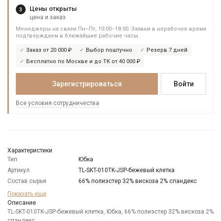
Цены открыты
3
цена и заказ
Менеджеры на связи Пн–Пт, 10:00–18:00. Заявки в нерабочее время
подтверждаем в ближайшие рабочие часы.
Заказ от 20 000 ₽
Выбор поштучно
Резерв 7 дней
Бесплатно по Москве и до ТК от 40 000 ₽
Зарегистрироваться
Войти
Все условия сотрудничества
Характеристики
Тип
Юбка
Артикул
TL-SKT-010TK-JSP-бежевый клетка
Состав сырья
66% полиэстер 32% вискоза 2% спандекс
Модель
С запахом
Показать еще
Цвет
Описание
Бежевый
TL-SKT-010TK-JSP-бежевый клетка, Юбка, 66% полиэстер 32% вискоза 2%
Карман
отсутствует
спандекс