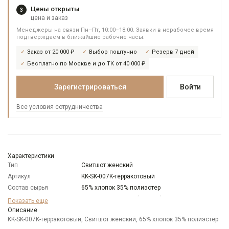
Цены открыты
3
цена и заказ
Менеджеры на связи Пн–Пт, 10:00–18:00. Заявки в нерабочее время
подтверждаем в ближайшие рабочие часы.
Заказ от 20 000 ₽
Выбор поштучно
Резерв 7 дней
Бесплатно по Москве и до ТК от 40 000 ₽
Зарегистрироваться
Войти
Все условия сотрудничества
Характеристики
Тип
Свитшот женский
Артикул
KK-SK-007K-терракотовый
Состав сырья
65% хлопок 35% полиэстер
Бренд
KATHARINA KROSS (Россия)
Показать еще
Модель
Описание
Свободная
KK-SK-007K-терракотовый, Свитшот женский, 65% хлопок 35% полиэстер
Цвет
Коричневый