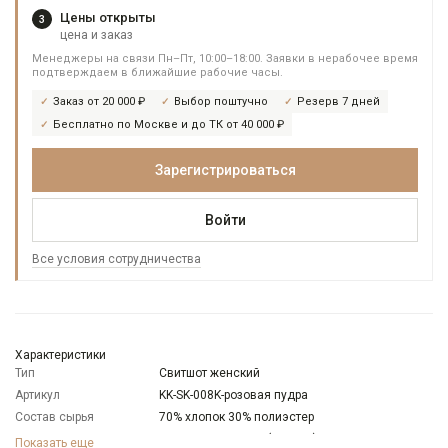
Цены открыты
3
цена и заказ
Менеджеры на связи Пн–Пт, 10:00–18:00. Заявки в нерабочее время
подтверждаем в ближайшие рабочие часы.
Заказ от 20 000 ₽
Выбор поштучно
Резерв 7 дней
Бесплатно по Москве и до ТК от 40 000 ₽
Зарегистрироваться
Войти
Все условия сотрудничества
Характеристики
Тип
Свитшот женский
Артикул
KK-SK-008K-розовая пудра
Состав сырья
70% хлопок 30% полиэстер
Бренд
KATHARINA KROSS (Россия)
Показать еще