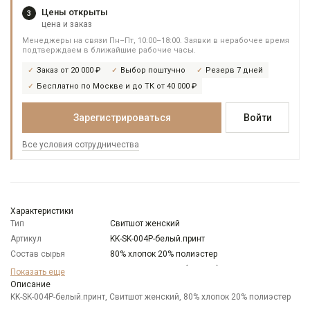
Цены открыты
3
цена и заказ
Менеджеры на связи Пн–Пт, 10:00–18:00. Заявки в нерабочее время
подтверждаем в ближайшие рабочие часы.
Заказ от 20 000 ₽
Выбор поштучно
Резерв 7 дней
Бесплатно по Москве и до ТК от 40 000 ₽
Зарегистрироваться
Войти
Все условия сотрудничества
Характеристики
Тип
Свитшот женский
Артикул
KK-SK-004P-белый.принт
Состав сырья
80% хлопок 20% полиэстер
Бренд
KATHARINA KROSS (Россия)
Показать еще
Модель
Описание
Свободная
KK-SK-004P-белый.принт, Свитшот женский, 80% хлопок 20% полиэстер
Цвет
Белый