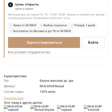
Цены открыты
3
цена и заказ
Менеджеры на связи Пн–Пт, 10:00–18:00. Заявки в нерабочее время
подтверждаем в ближайшие рабочие часы.
Заказ от 20 000 ₽
Выбор поштучно
Резерв 7 дней
Бесплатно по Москве и до ТК от 40 000 ₽
Зарегистрироваться
Войти
Все условия сотрудничества
Характеристики
Тип
Блузка женская дл. рук.
Артикул
KK-B-005А-белый
Состав сырья
100% шелк
Бренд
KATHARINA KROSS (Россия)
Показать еще
Особенности
Этот товар в других цветах
Прозрачный фон
ткани