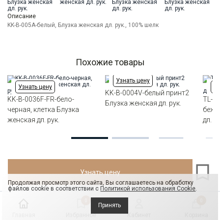
Модель
Классическая свободная
Цвет
Белый
Описание
Ворот
Круглый
KK-B-005А-белый, Блузка женская дл. рук., 100% шелк
Манжет
Резинка по низу рукава
Карман
отсутствует
Силуэт
Прямой силуэт / Сlassic fit
Похожие товары
Узнать цену
Узнать цену
Уз
KK-B-0004V-белый принт2
KK-B-0036F-FR-бело-
TL-B
Блузка женская дл. рук.
черная, клетка Блузка
беже
женская дл. рук.
дл. ру
Узнать цену
Продолжая просмотр этого сайта, Вы соглашаетесь на обработку
файлов cookie в соответствии с
Политикой использования Cookie
.
0
0
Принять
Главная
Избранное
Кабинет
Корзина