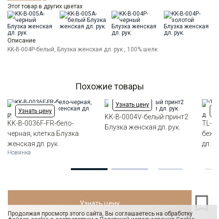
Особенности
Этот товар в других цветах
Прозрачный фон
ткани
Модель
Классическая свободная
Цвет
Белый
Описание
Ворот
бант
KK-B-004P-белый, Блузка женская дл. рук., 100% шелк
Манжет
прямой
Силуэт
Прямой силуэт / Сlassic fit
Похожие товары
Узнать цену
Узнать цену
Уз
KK-B-0004V-белый принт2
KK-B-0036F-FR-бело-
TL-B
Блузка женская дл. рук.
черная, клетка Блузка
беже
женская дл. рук.
дл. ру
Новинка
Узнать цену
Продолжая просмотр этого сайта, Вы соглашаетесь на обработку