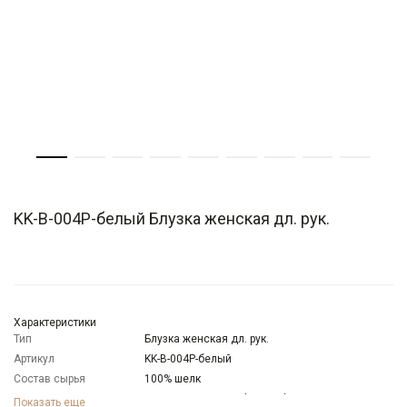
KK-B-004P-белый Блузка женская дл. рук.
Характеристики
Тип
Блузка женская дл. рук.
Артикул
KK-B-004P-белый
Состав сырья
100% шелк
Бренд
KATHARINA KROSS (Россия)
Показать еще