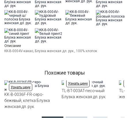
Модель
Прямая
Цвет
Бежевый
Ворот
Отложной воротник
Манжет
прямой с разрезом
Карман
стандартный, слева, накладной
Силуэт
Прямой силуэт / Сlassic fit
Описание
KK-B-0004V-какао, Блузка женская дл. рук., 100% хлопок
Похожие товары
Узнать цену
Уз
Узнать цену
TL-BT-003AT-песочный
TL-B
KK-B-0036F-FR-серо-
Блузка женская дл. рук.
женск
бежевый, клетка Блузка
женская дл. рук.