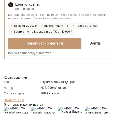
Цены открыты
3
цена и заказ
Менеджеры на связи Пн–Пт, 10:00–18:00. Заявки в нерабочее время
подтверждаем в ближайшие рабочие часы.
Заказ от 20 000 ₽
Выбор поштучно
Резерв 7 дней
Бесплатно по Москве и до ТК от 40 000 ₽
Зарегистрироваться
Войти
Все условия сотрудничества
Характеристики
Тип
Блузка женская дл. рук.
Артикул
KK-B-0004V-какао
Состав сырья
100% хлопок
Бренд
KATHARINA KROSS (Россия)
Показать еще
Особенности
Этот товар в других цветах
C легким блеском (в тон ткани)
ткани