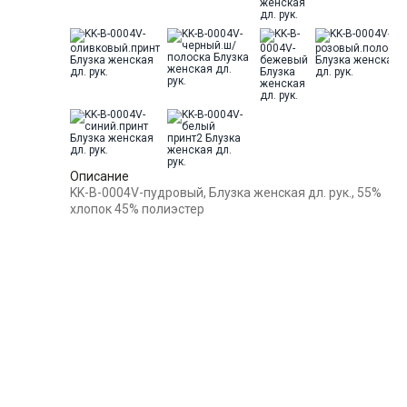
Ворот
Отложной воротник
Манжет
прямой с разрезом с
возм.отворота
Карман
накладной справа
Силуэт
Прямой силуэт / Сlassic fit
Описание
KK-B-0004V-пудровый, Блузка женская дл. рук., 55%
хлопок 45% полиэстер