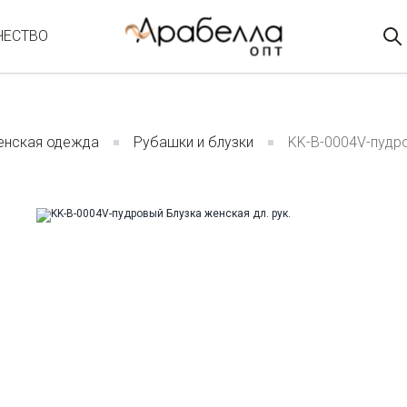
ЧЕСТВО
нская одежда
Рубашки и блузки
KK-B-0004V-пудро