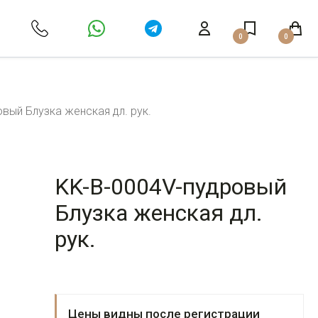
0
0
вый Блузка женская дл. рук.
KK-B-0004V-пудровый
Блузка женская дл.
рук.
Цены видны после регистрации