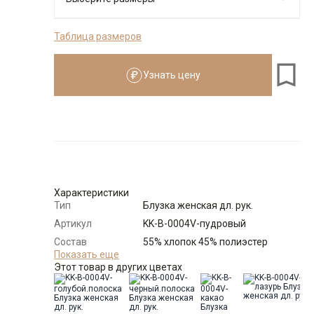
Таблица размеров
Размеры для роста
см
Узнать цену
Размер
Количество
Доступно
50
-
+
3
54
-
+
21
Характеристики
Тип
Блузка женская дл. рук.
56
-
+
14
Артикул
KK-B-0004V-пудровый
Состав
55% хлопок 45% полиэстер
сырья
Показать еще
Выбрать размерный ряд
Этот товар в других цветах
Бренд
KATHARINA KROSS (Россия)
по 1 шт каждого доступного размера
Модель
Прямая
Цвет
Розовый