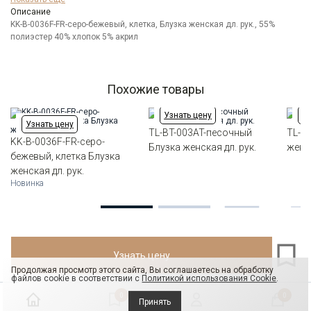
Модель
Описание
Оверсайз
KK-B-0036F-FR-серо-бежевый, клетка, Блузка женская дл. рук., 55%
Цвет
Бежевый
полиэстер 40% хлопок 5% акрил
Ворот
Отложной воротник
Карман
2 накладных кармана
Силуэт
Свободный силуэт / Оversize
Похожие товары
Узнать цену
Уз
Узнать цену
TL-BT-003AT-песочный
TL-B
KK-B-0036F-FR-серо-
Блузка женская дл. рук.
женск
бежевый, клетка Блузка
женская дл. рук.
Новинка
Узнать цену
Продолжая просмотр этого сайта, Вы соглашаетесь на обработку
файлов cookie в соответствии с
Политикой использования Cookie
.
0
0
Принять