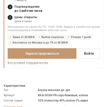
1 минута
Подтверждение
2
до 2 рабочих часов
Цены открыты
3
цена и заказ
Менеджеры на связи Пн–Пт, 10:00–18:00. Заявки в нерабочее время
подтверждаем в ближайшие рабочие часы.
Заказ от 20 000 ₽
Выбор поштучно
Резерв 7 дней
Бесплатно по Москве и до ТК от 40 000 ₽
Зарегистрироваться
Войти
Все условия сотрудничества
Характеристики
Тип
Блузка женская дл. рук.
Артикул
KK-B-0036F-FR-серо-бежевый, клетка
Состав сырья
55% полиэстер 40% хлопок 5% акрил
Бренд
KATHARINA KROSS (Россия)
Показать еще