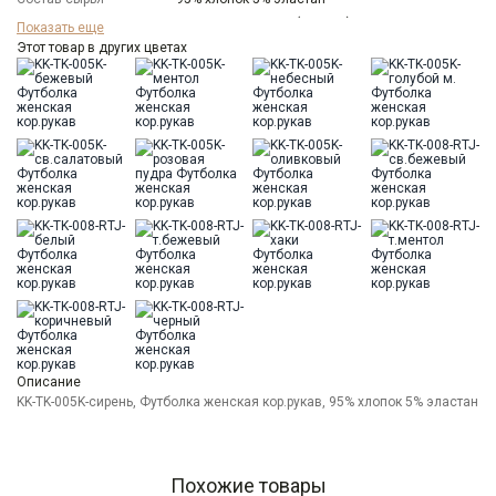
Бренд
KATHARINA KROSS (Россия)
Показать еще
Модель
Этот товар в других цветах
Прямая
Цвет
Сиреневый
Ворот
Круглый
Силуэт
Прямой силуэт / Сlassic fit
Описание
KK-TK-005K-сирень, Футболка женская кор.рукав, 95% хлопок 5% эластан
Похожие товары