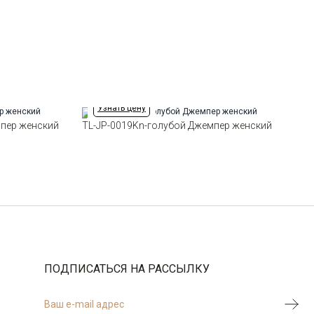
Силуэт
Свободный силуэт / Оversize
Узнать цену
мпер женский
TL-JP-0019Kn-голубой Джемпер женский
ПОДПИСАТЬСЯ НА РАССЫЛКУ