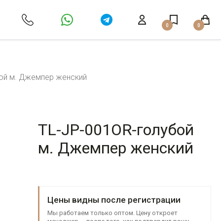
0
0
ой м. Джемпер женский
TL-JP-001OR-голубой
м. Джемпер женский
Цены видны после регистрации
Мы работаем только оптом. Цену откроет