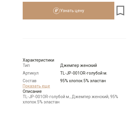
Узнать цену
Размеры для роста
см
Размер
Количество
Доступно
44-46 (M)
-
+
14
Характеристики
48-50 (L)
-
+
21
Тип
Джемпер женский
Артикул
TL-JP-001OR-голубой м.
52-54 (XL)
-
+
20
Состав
95% хлопок 5% эластан
сырья
Показать еще
Описание
Бренд
T-lab (Россия)
TL-JP-001OR-голубой м., Джемпер женский, 95%
56-58 (2XL)
-
+
15
Модель
Свободная
хлопок 5% эластан
Цвет
Голубой
Выбрать размерный ряд
Ворот
Стойка
по 1 шт каждого доступного размера
Карман
отсутствует